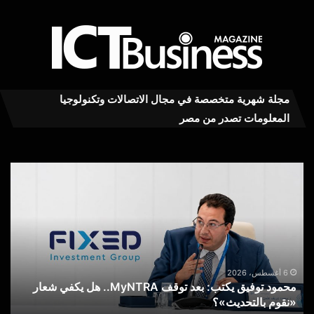
مجلة شهرية متخصصة في مجال الاتصالات وتكنولوجيا
المعلومات تصدر من مصر
محمود
عاج
توفيق
..ت
يكتب:
MY
بعد
RA
توقف
يست
MyNTRA..
كفا
هل
في
يكفي
خدم
6 أغسطس، 2026
محمود توفيق يكتب: بعد توقف MyNTRA.. هل يكفي شعار
شعار
الا
«نقوم بالتحديث»؟
ع
«نقوم
عن