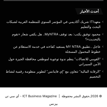
بالتحديث»؟
خط
الم
الم
أحدث الأخبار
معهدITI شريك أكاديمي في المؤتمر السنوي للمنظمة العربية لشبكات
البحث والتعليم
محمود توفيق يكتب: بعد توقف MyNTRA.. هل يكفي شعار «نقوم
بالتحديث»؟
عاجل ..تطبيق MY NTRA يستعيد كفاءته في خدمة الاستعلام عن
خطوط المحمول المسجلة
“القومي للاتصالات” ينظم ندوة توعوية لموظفي محافظة الجيزة حول
الأمن السيبراني
“الرقابة المالية” تتعاون مع “إي فاينانس” لتطوير منظومة رقمية لنشاط
التخصيم
© 2026,حقوق النشر محفوظة |
ICT Business Magazine - أي سي تي
بيزنس