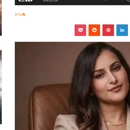
975
‫
لينكدإن
بينتيريست
‫Pocket