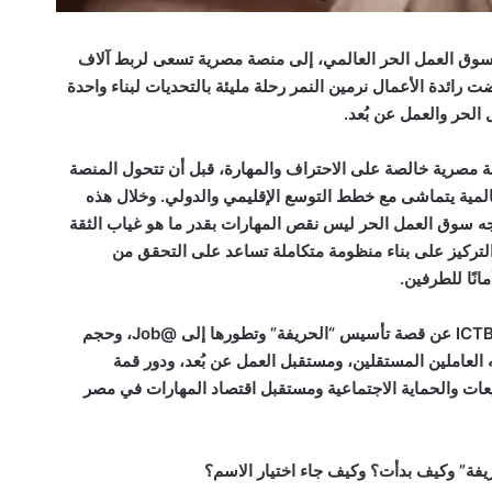
لسوق العمل الحر العالمي، إلى منصة مصرية تسعى لربط آلاف
ائدة الأعمال نرمين النمر رحلة مليئة بالتحديات لبناء واحدة
لحر والعمل عن بُعد.
ة مصرية خالصة على الاحتراف والمهارة، قبل أن تتحول المنصة
 عالمية يتماشى مع خطط التوسع الإقليمي والدولي. وخلال هذه
اجه سوق العمل الحر ليس نقص المهارات بقدر ما هو غياب الثقة
التركيز على بناء منظومة متكاملة تساعد على التحقق من
انًا للطرفين.
في هذا الحوار، تتحدث نرمين النمر مع ICTBusiness عن قصة تأسيس “الحريفة” وتطورها إلى @Job، وحجم
العاملين المستقلين، ومستقبل العمل عن بُعد، ودور قمة
ول التشريعات والحماية الاجتماعية ومستقبل اقتصاد المهارات في مصر
ريفة” وكيف بدأت؟ وكيف جاء اختيار الاسم؟