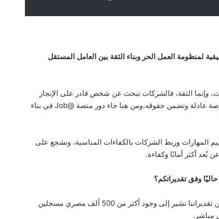
ية لمنظومة العمل الحر وبناء الثقة بين العامل المستقل
ت، وإنما الثقة، فالشركات تبحث عن شخص قادر على الإنجاز
والالتزام، بينما يبحث المستقل عن جهة تمنحه فرصة عادلة وتضمن حقوقه،ومن هنا جاء دور منصة @Job في بناء
يم المهارات وربط الشركات بالكفاءات المناسبة، ونشجع على
بُعد أكثر أمانًا وكفاءة.
اليًا وفق تقديراتكم؟
لا توجد أرقام حكومية رسمية دقيقة حتى الآن، لكن تقديراتنا تشير إلى وجود أكثر من 500 ألف مصري مسجلين
 مباشر.