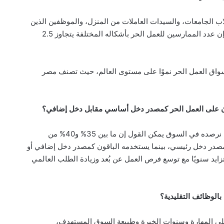
ب الجامعات، والسيدات العاملات من المنزل، والموظفين الذين
يعتمدون على العمل الحر كمصدر دخل إضافي، فإن عدد الممارسين للعمل الحر بأشكاله المختلفة يتجاوز 2.5
سواق العمل الحر نموًا على مستوى العالم، حيث تصنف مصر
ون على العمل الحر كمصدر دخل أساسي مقابل دخل إضافي؟
لا توجد إحصاءات رسمية شاملة، لكن من خلال ما نرصده في السوق يمكن القول إن ما بين 35% و40% من
مصدر دخل رئيسي، بينما يستخدمه الباقون كمصدر دخل إضافي أو
زايد سنويًا مع توسع فرص العمل عن بُعد وزيادة الطلب العالمي
الوظائف التقليدية؟
لى المهارة وسنوات الخبرة وطبيعة السوق المستهدف،