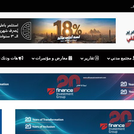
 توقف MyNTRA.. هل يكفي شعار «نقوم بالتحديث»؟
مجتمع مدني
تقارير
معارض و مؤتمرات
هات ودنك